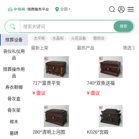
全国
太平柜
水晶棺
火花设备
瞻仰台
殡葬设备
最新上架
最热产品
筛选
丧仪礼仪用
品
殡葬操作用
品
717*富贵平安
740*双鱼送福
寿衣鞋帽
¥ 面议
¥ 面议
骨灰盒
骨灰架
棺木
280*清明上河图
K026*宫殿
墓碑