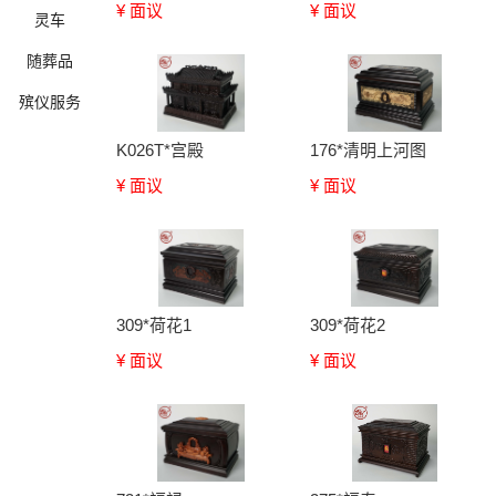
¥ 面议
¥ 面议
灵车
随葬品
殡仪服务
K026T*宫殿
176*清明上河图
¥ 面议
¥ 面议
确定
309*荷花1
309*荷花2
¥ 面议
¥ 面议