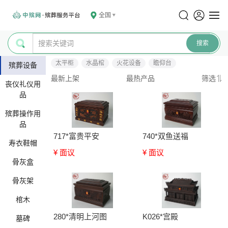
全国
太平柜
水晶棺
火花设备
瞻仰台
殡葬设备
最新上架
最热产品
筛选
丧仪礼仪用
品
殡葬操作用
品
717*富贵平安
740*双鱼送福
寿衣鞋帽
¥ 面议
¥ 面议
骨灰盒
骨灰架
棺木
280*清明上河图
K026*宫殿
墓碑