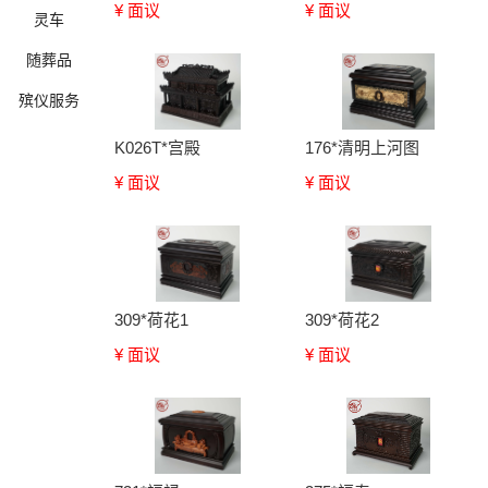
¥ 面议
¥ 面议
灵车
随葬品
殡仪服务
K026T*宫殿
176*清明上河图
¥ 面议
¥ 面议
确定
309*荷花1
309*荷花2
¥ 面议
¥ 面议