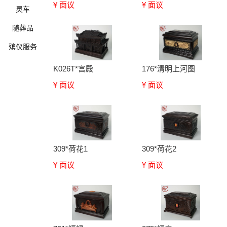
¥ 面议
¥ 面议
灵车
随葬品
殡仪服务
K026T*宫殿
176*清明上河图
¥ 面议
¥ 面议
确定
309*荷花1
309*荷花2
¥ 面议
¥ 面议