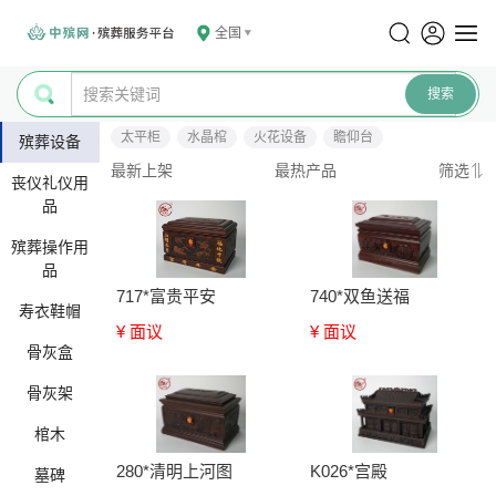
全国
太平柜
水晶棺
火花设备
瞻仰台
殡葬设备
最新上架
最热产品
筛选
丧仪礼仪用
品
殡葬操作用
品
717*富贵平安
740*双鱼送福
寿衣鞋帽
¥ 面议
¥ 面议
骨灰盒
骨灰架
棺木
280*清明上河图
K026*宫殿
墓碑