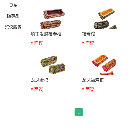
灵车
随葬品
殡仪服务
填丁发财福寿棺
福寿棺
¥ 面议
¥ 面议
确定
龙凤金棺
龙凤福寿棺
¥ 面议
¥ 面议
1