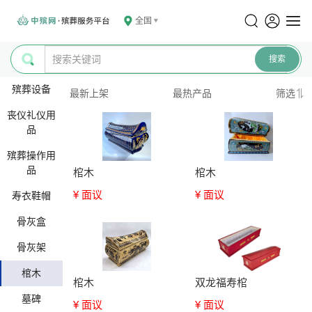
全国
殡葬设备
最新上架
最热产品
筛选
丧仪礼仪用
品
殡葬操作用
品
棺木
棺木
¥ 面议
¥ 面议
寿衣鞋帽
骨灰盒
骨灰架
棺木
棺木
双龙福寿棺
墓碑
¥ 面议
¥ 面议