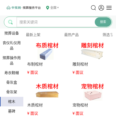
全国
殡葬设备
最新上架
最热产品
筛选
丧仪礼仪用
品
殡葬操作用
品
布制棺材
雕刻棺材
¥ 面议
¥ 面议
寿衣鞋帽
骨灰盒
骨灰架
棺木
木质棺材
宠物棺材
墓碑
¥ 面议
¥ 面议