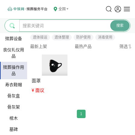
全国
遗体接运
遗体整理
防护使用
消毒使用
殡葬设备
最新上架
最热产品
筛选
丧仪礼仪用
品
殡葬操作用
品
面罩
寿衣鞋帽
¥ 面议
骨灰盒
骨灰架
1
棺木
墓碑