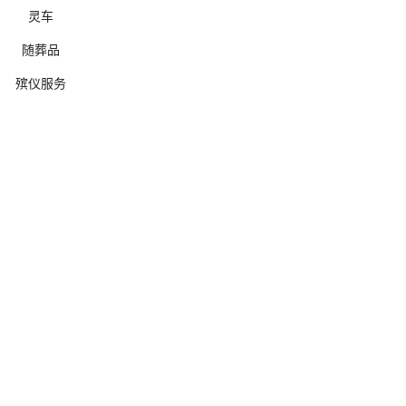
灵车
随葬品
殡仪服务
确定