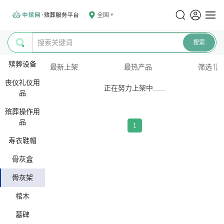
全国
殡葬设备
最新上架
最热产品
筛选
丧仪礼仪用
正在努力上架中......
品
殡葬操作用
品
1
寿衣鞋帽
骨灰盒
骨灰架
棺木
墓碑