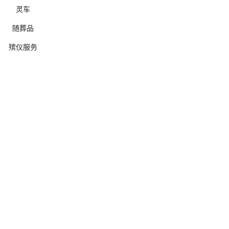
灵车
随葬品
殡仪服务
确定