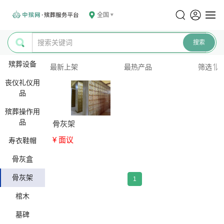
全国
殡葬设备
最新上架
最热产品
筛选
丧仪礼仪用
品
殡葬操作用
品
骨灰架
¥ 面议
寿衣鞋帽
骨灰盒
骨灰架
1
棺木
墓碑