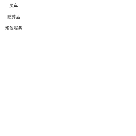
灵车
随葬品
殡仪服务
确定