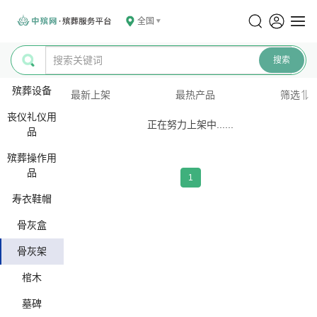
全国
殡葬设备
最新上架
最热产品
筛选
丧仪礼仪用
正在努力上架中......
品
殡葬操作用
品
1
寿衣鞋帽
骨灰盒
骨灰架
棺木
墓碑