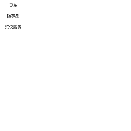
灵车
随葬品
殡仪服务
确定