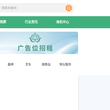
殡葬
行业资讯
商机中心
墓碑
灵车
随葬品
殡仪服务