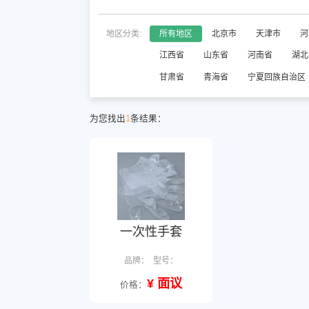
地区分类:
所有地区
北京市
天津市
河
江西省
山东省
河南省
湖北
甘肃省
青海省
宁夏回族自治区
为您找出
1
条结果：
一次性手套
品牌：
型号：
¥ 面议
价格：