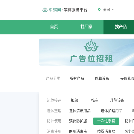
全国
首页
找厂家
找产品
产品分类:
所有产品
殡葬设备
丧仪礼
遗体接运
担架
推车
升降设备
遗体整理
遗体清洁用品
遗体护理用品
防护使用
殡仪防护服
一次性手套
防护
消毒使用
医用消毒液
喷雾消毒器
紫外