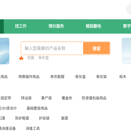
找工作
殡仪服务
陵园墓地
数字
花圈
骨灰盒
仪用品
殡葬操作用品
寿衣鞋帽
骨灰盒
骨灰架
棺木
固定带
转运袋
裹尸袋
覆盖布
防渗漏包装用品
毛巾/清洁巾
基础整容用品
口罩
防护鞋套
护目镜
面罩
线消毒设备
消毒工具