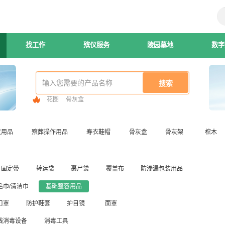
找工作
殡仪服务
陵园墓地
数字
花圈
骨灰盒
仪用品
殡葬操作用品
寿衣鞋帽
骨灰盒
骨灰架
棺木
固定带
转运袋
裹尸袋
覆盖布
防渗漏包装用品
毛巾/清洁巾
基础整容用品
口罩
防护鞋套
护目镜
面罩
线消毒设备
消毒工具