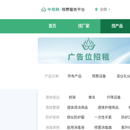
全国
首页
找厂家
找产品
产品分类:
所有产品
殡葬设备
丧仪礼
遗体接运
担架
推车
升降设备
遗体整理
遗体清洁用品
遗体护理用品
防护使用
殡仪防护服
一次性手套
防护
消毒使用
医用消毒液
喷雾消毒器
紫外