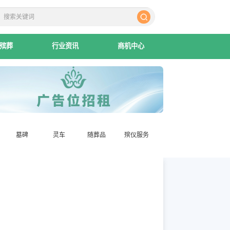
殡葬
行业资讯
商机中心
墓碑
灵车
随葬品
殡仪服务