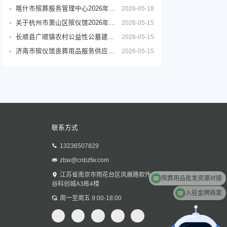
喀什市殡葬服务管理中心2026年度殡葬用品采购项目公开招标公告
2026-05-18
关于杭州市萧山区殡仪馆2026年至2029年物业管理服务政府采购项目的公开招标公告
2026-05-15
长顺县广顺镇农村公益性公墓建设项目
2026-05-15
济南市殡仪馆丧葬用品服务供应商采购项目公开招标招标公告
2026-05-15
联系方式
13236507829
zbw@cnbzfw.com
殡葬用品批发资源对接
江苏省南京市雨花台区凤展路软件
谷科创城A3栋4楼
入驻金牌商家
周一至周五 9:00-18:00