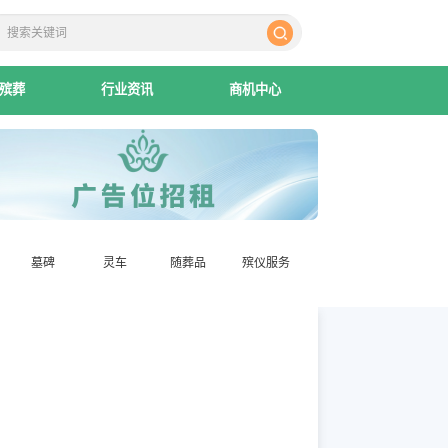
殡葬
行业资讯
商机中心
墓碑
灵车
随葬品
殡仪服务