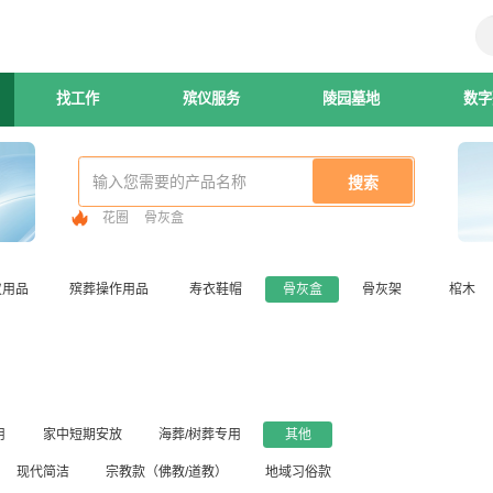
找工作
殡仪服务
陵园墓地
数字
花圈
骨灰盒
仪用品
殡葬操作用品
寿衣鞋帽
骨灰盒
骨灰架
棺木
用
家中短期安放
海葬/树葬专用
其他
现代简洁
宗教款（佛教/道教）
地域习俗款