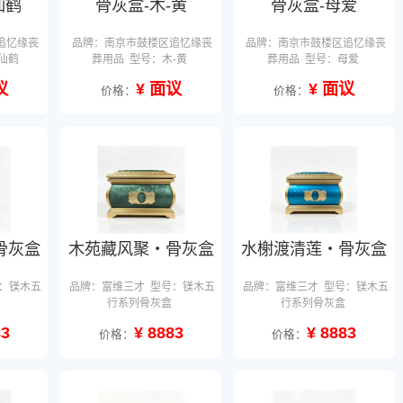
仙鹤
骨灰盒-木-黄
骨灰盒-母爱
追忆缘丧
品牌：南京市鼓楼区追忆缘丧
品牌：南京市鼓楼区追忆缘丧
仙鹤
葬用品
型号：木-黄
葬用品
型号：母爱
议
¥ 面议
¥ 面议
价格：
价格：
骨灰盒
木苑藏风聚・骨灰盒
水榭渡清莲・骨灰盒
：镁木五
品牌：富维三才
型号：镁木五
品牌：富维三才
型号：镁木五
行系列骨灰盒
行系列骨灰盒
83
¥ 8883
¥ 8883
价格：
价格：