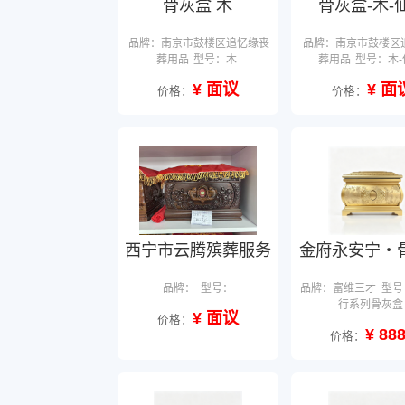
骨灰盒 木
骨灰盒-木-
品牌：南京市鼓楼区追忆缘丧
品牌：南京市鼓楼区
葬用品
型号：木
葬用品
型号：木-
¥ 面议
¥ 面
价格：
价格：
西宁市云腾殡葬服务
金府永安宁・
品牌：
型号：
品牌：富维三才
型号
行系列骨灰盒
¥ 面议
价格：
¥ 88
价格：