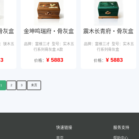
骨灰盒
金坤鸣瑞府・骨灰盒
震木长青府・骨灰盒
：镁木五
品牌：富维三才
型号：实木五
品牌：富维三才
型号：实木五
行系列骨灰盒 A款
行系列骨灰盒
83
¥ 5883
¥ 5883
价格：
价格：
1
2
3
末页
快速链接
服务支持
首页
帮助中心