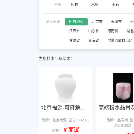
材质
所有
木质
玉石
地区分类:
所有地区
北京市
天津市
河
江西省
山东省
河南省
湖北
甘肃省
青海省
宁夏回族自治区
为您找出
45
条结果：
北京福源-可降解骨灰坛
品牌：北京福源
型号：H-503
品牌：晶寿福
型
JML01002
¥ 面议
价格：