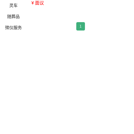
¥ 面议
灵车
随葬品
1
殡仪服务
确定