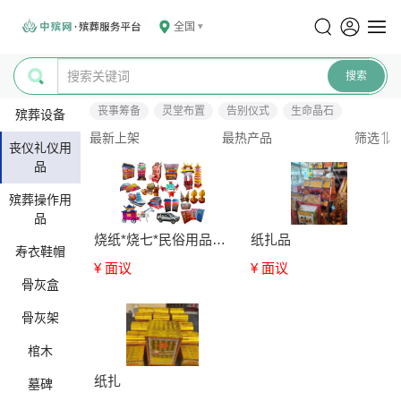
全国
丧事筹备
灵堂布置
告别仪式
生命晶石
殡葬设备
最新上架
最热产品
筛选
丧仪礼仪用
品
殡葬操作用
品
烧纸*烧七*民俗用品咨询
纸扎品
寿衣鞋帽
¥ 面议
¥ 面议
骨灰盒
骨灰架
棺木
纸扎
墓碑