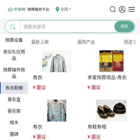
全国
殡葬设备
最新上架
最热产品
筛选
丧仪礼仪用
品
殡葬操作用
品
寿衣
孝爱殡葬用品-寿衣
¥ 面议
¥ 面议
寿衣鞋帽
骨灰盒
骨灰架
棺木
寿衣
寿鞋寿帽
墓碑
¥ 面议
¥ 面议