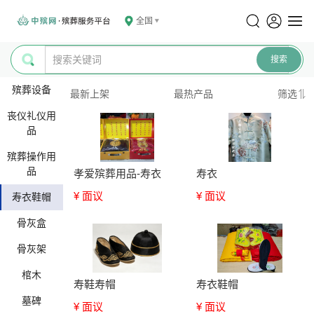
全国
殡葬设备
最新上架
最热产品
筛选
丧仪礼仪用
品
殡葬操作用
品
孝爱殡葬用品-寿衣
寿衣
¥ 面议
¥ 面议
寿衣鞋帽
骨灰盒
骨灰架
棺木
寿鞋寿帽
寿衣鞋帽
墓碑
¥ 面议
¥ 面议