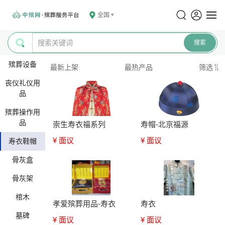
全国
殡葬设备
最新上架
最热产品
筛选
丧仪礼仪用
品
殡葬操作用
品
崇生寿衣福系列
寿帽-北京福源
¥ 面议
¥ 面议
寿衣鞋帽
骨灰盒
骨灰架
棺木
孝爱殡葬用品-寿衣
寿衣
墓碑
¥ 面议
¥ 面议