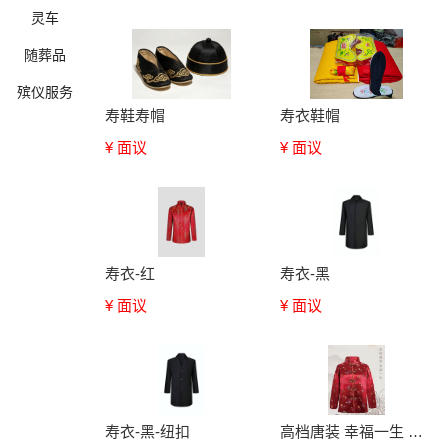
灵车
随葬品
殡仪服务
寿鞋寿帽
寿衣鞋帽
¥ 面议
¥ 面议
确定
寿衣-红
寿衣-黑
¥ 面议
¥ 面议
寿衣-黑-纽扣
高档唐装 幸福一生 上海福灵门