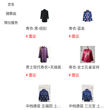
灵车
随葬品
殡仪服务
寿衣-黑-纽扣
寿衣-蓝金
¥ 面议
¥ 面议
确定
男士现代寿衣+天缘居
寿衣-女士孔雀呈祥
¥ 面议
¥ 面议
中档唐装 五福团 上海福灵门
中档唐装 三元宝 上海福灵门