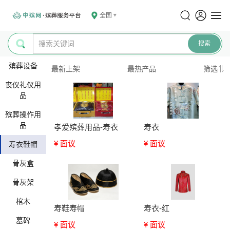
全国
殡葬设备
最新上架
最热产品
筛选
丧仪礼仪用
品
殡葬操作用
品
孝爱殡葬用品-寿衣
寿衣
¥ 面议
¥ 面议
寿衣鞋帽
骨灰盒
骨灰架
棺木
寿鞋寿帽
寿衣-红
墓碑
¥ 面议
¥ 面议