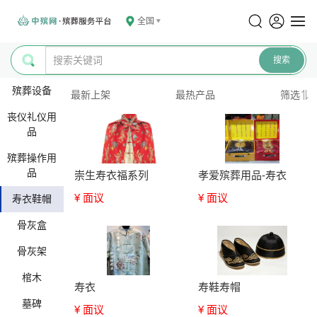
全国
殡葬设备
最新上架
最热产品
筛选
丧仪礼仪用
品
殡葬操作用
品
崇生寿衣福系列
孝爱殡葬用品-寿衣
¥ 面议
¥ 面议
寿衣鞋帽
骨灰盒
骨灰架
棺木
寿衣
寿鞋寿帽
墓碑
¥ 面议
¥ 面议