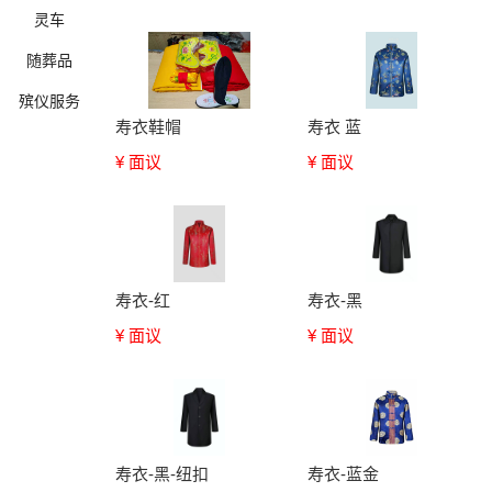
灵车
随葬品
殡仪服务
寿衣鞋帽
寿衣 蓝
¥ 面议
¥ 面议
确定
寿衣-红
寿衣-黑
¥ 面议
¥ 面议
寿衣-黑-纽扣
寿衣-蓝金