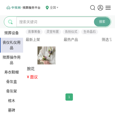
全国
丧事筹备
灵堂布置
告别仪式
生命晶石
殡葬设备
最新上架
最热产品
筛选
丧仪礼仪用
品
殡葬操作用
品
腕花
寿衣鞋帽
¥ 面议
骨灰盒
骨灰架
1
棺木
墓碑