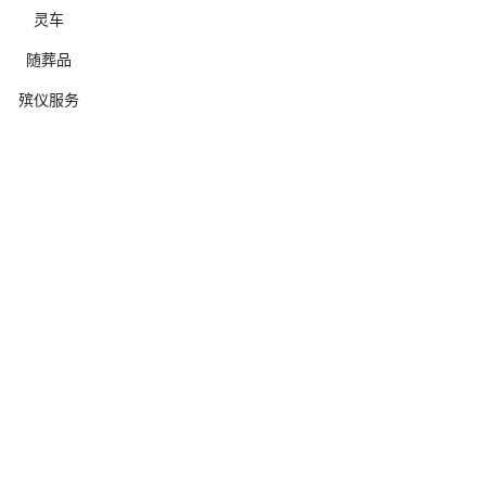
灵车
随葬品
殡仪服务
确定