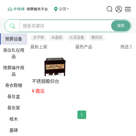
全国
太平柜
水晶棺
火花设备
瞻仰台
殡葬设备
最新上架
最热产品
筛选
丧仪礼仪用
品
殡葬操作用
品
不锈钢瞻仰台
寿衣鞋帽
¥ 面议
骨灰盒
骨灰架
1
棺木
墓碑