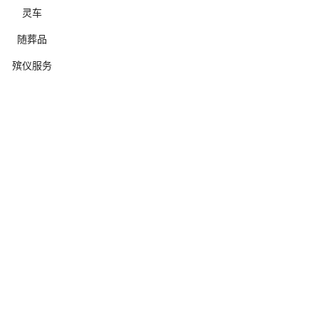
灵车
随葬品
殡仪服务
确定