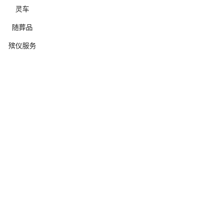
灵车
随葬品
殡仪服务
确定