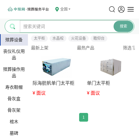
全国
太平柜
水晶棺
火花设备
瞻仰台
殡葬设备
最新上架
最热产品
筛选
丧仪礼仪用
品
殡葬操作用
品
际海航帆单门太平柜
单门太平柜
寿衣鞋帽
¥ 面议
¥ 面议
骨灰盒
骨灰架
1
棺木
墓碑