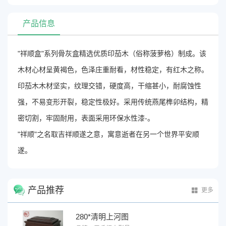
产品信息
"祥顺盒"系列骨灰盒精选优质印茄木（俗称菠萝格）制成
。该
木材心材呈黄褐色，色泽庄重耐看，材性稳定，有红木之称
。
印茄木木材坚实，纹理交错，硬度高，干缩甚小，耐腐蚀性
强，不易变形开裂，稳定性极好
。采用传统燕尾榫卯结构，精
密切割，牢固耐用，表面采用环保水性漆
-
。
"祥顺"之名取吉祥顺遂之意，寓意逝者在另一个世界平安顺
遂。
产品推荐
更多
280*清明上河图