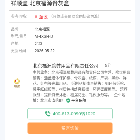
祥顺盒-北京福源骨灰盒
¥ 面议
参考价格：
（具体成交价以合同协议为准）
品牌
北京福源
型号/货号
M-4XSH-D
产地
北京
更新时间
2026-05-22
北京福源殡葬用品有限责任公司
5分
主营业务：北京福源殡葬用品有限责任公司主营，殡仪用品
销售‌：涵盖遗体保护棺、骨灰盒、纸棺、尸袋、黑纱、鲜
花、红布等丧葬用品。 纸制品制造与销售‌：如环保纸棺、
奠字红绒棺等，材质包括蜂窝纸板、环保密度板等。 殡葬
服务‌：提供侍亲沐浴、租摆花圈、礼仪服务等。
企业地
址：北京市,朝阳区
平台保障
400-613-0990转1020
留言询价