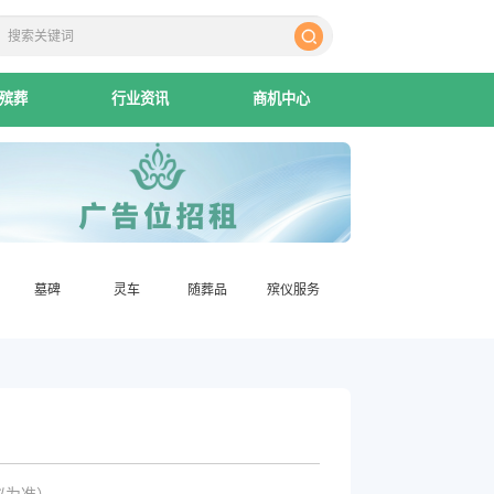
殡葬
行业资讯
商机中心
墓碑
灵车
随葬品
殡仪服务
议为准）