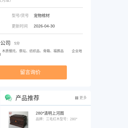
型号/货号
宠物棺材
更新时间
2026-04-30
限公司
5分
、木质餐托、祭坛、纺织品、骨箱、福葬品
企业地
障
留言询价
产品推荐
更多
280*清明上河图
品牌：三毛红木
型号：280*