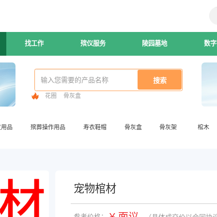
找工作
殡仪服务
陵园墓地
数字
花圈
骨灰盒
仪用品
殡葬操作用品
寿衣鞋帽
骨灰盒
骨灰架
棺木
宠物棺材
¥ 面议
参考价格：
（具体成交价以合同协