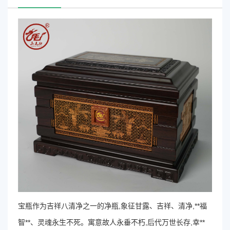
宝瓶作为吉祥八清净之一的净瓶,象征甘露、吉祥、清净,**福
智**、灵魂永生不死。寓意故人永垂不朽,后代万世长存,幸**