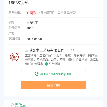
185*S宝瓶
¥ 面议
参考价格：
（具体成交价以合同协议为准）
品牌
三毛红木
型号/货号
185*
产地
更新时间
2026-04-08
三毛红木工艺品有限公司
5分
主营业务：主营产品：火化棺、纸棺、寿衣寿被、随葬品、
骨灰盒、墓地用品、公墓、墓碑、棺材
企业地址：浙江省,
绍兴市,诸暨市
平台保障
400-613-0990转1001
留言询价
产品信息