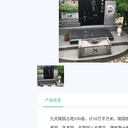
产品信息
九天陵园占地150亩，计10万平方米。陵
善园、艺术园、天国园八大墓区，建有数十