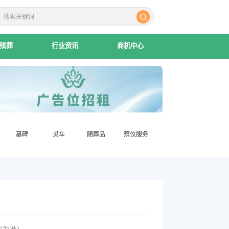
殡葬
行业资讯
商机中心
墓碑
灵车
随葬品
殡仪服务
议为准）