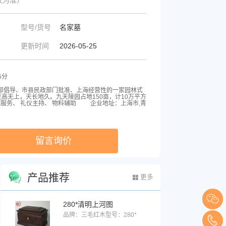
型号/货号
名家墓
更新时间
2026-05-25
5分
部倡导、市县民政部门批准、上海经营性的一家园林式
至高无上，天长地久。九天陵园占地150亩，计10万平方
服务、 礼仪主持、 物料辅助
企业地址：上海市,青
留言询价
产品推荐
更多
280*清明上河图
品牌：三毛红木
型号：280*