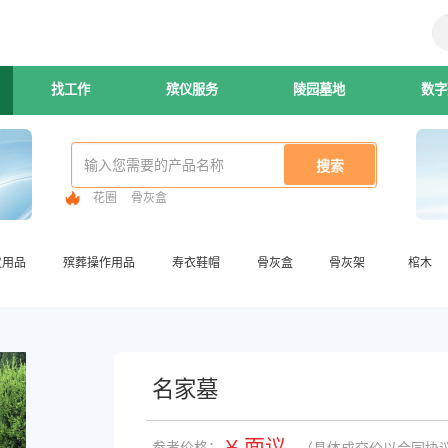
找工作
殡仪服务
陵园墓地
数字
花圈
骨灰盒
仪用品
殡葬操作用品
寿衣鞋帽
骨灰盒
骨灰架
棺木
名家墓
¥ 面议
参考价格：
（具体成交价以合同协