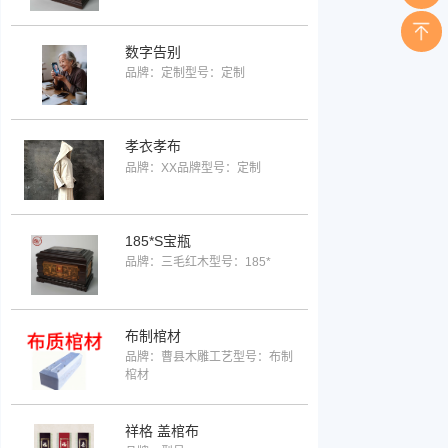
数字告别
品牌：定制
型号：定制
孝衣孝布
品牌：XX品牌
型号：定制
185*S宝瓶
品牌：三毛红木
型号：185*
布制棺材
品牌：曹县木雕工艺
型号：布制
棺材
祥格 盖棺布