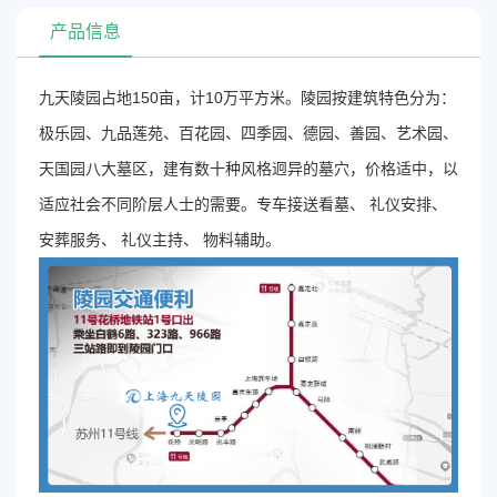
产品信息
九天陵园占地150亩，计10万平方米。陵园按建筑特色分为：
极乐园、九品莲苑、百花园、四季园、德园、善园、艺术园、
天国园八大墓区，建有数十种风格迥异的墓穴，价格适中，以
适应社会不同阶层人士的需要。专车接送看墓、 礼仪安排、
安葬服务、 礼仪主持、 物料辅助。