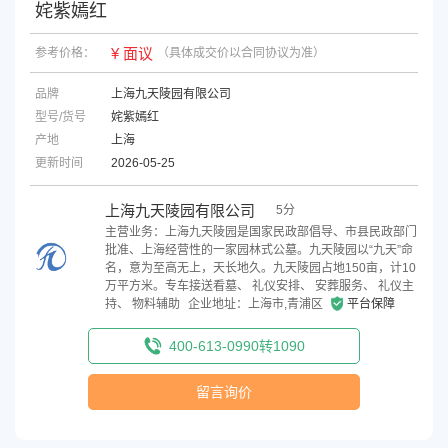
姹紫嫣红
¥ 面议
参考价格：
（具体成交价以合同协议为准）
品牌
上海九天陵园有限公司
型号/货号
姹紫嫣红
产地
上海
更新时间
2026-05-25
上海九天陵园有限公司
5分
主营业务：上海九天陵园是国家民政部倡导、市县民政部门
批准、上海经营性的一家园林式公墓。九天陵园以“九天”命
名，意为至高无上，天长地久。九天陵园占地150亩，计10
万平方米。专车接送看墓、 礼仪安排、 安葬服务、 礼仪主
持、 物料辅助
企业地址：上海市,青浦区
平台保障
400-613-0990转1090
留言询价