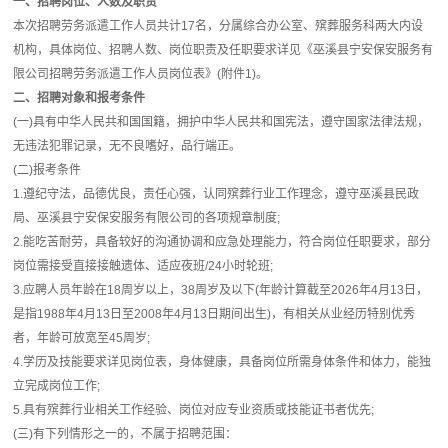
一、招聘岗位、人数及职责
本次招聘劳务派遣工作人员共计17名，分属综合办公室、殡葬服务科两大内设
机构，具体岗位、招聘人数、岗位职责及任职要求详见《巫溪县宁安保安服务有
限公司招聘劳务派遣工作人员岗位表》(附件1)。
二、招聘对象和报考条件
(一)具有中华人民共和国国籍，拥护中华人民共和国宪法，遵守国家法律法规，
无违法犯罪记录，无不良嗜好，品行端正。
(二)报考条件
1.遵纪守法，品德优良，责任心强，认同殡葬行业工作理念，遵守巫溪县民政
局、巫溪县宁安保安服务有限公司的各项规章制度;
2.能吃苦耐劳，具备较好的沟通协调和应急处理能力，符合岗位任职要求，部分
岗位需接受直接接触遗体、适应夜班/24小时轮班;
3.应聘人员年龄在18周岁以上，38周岁及以下(年龄计算截至2026年4月13日，
是指1988年4月13日至2008年4月13日期间出生)，有相关从业经历特别优秀
者，年龄可放宽至45周岁;
4.学历及技能要求详见岗位表，身体健康，具备岗位所需身体条件和体力，能独
立完成岗位工作;
5.具有殡葬行业相关工作经验、岗位对应专业资质或技能证书者优先;
(三)有下列情形之一的，不属于招聘范围：