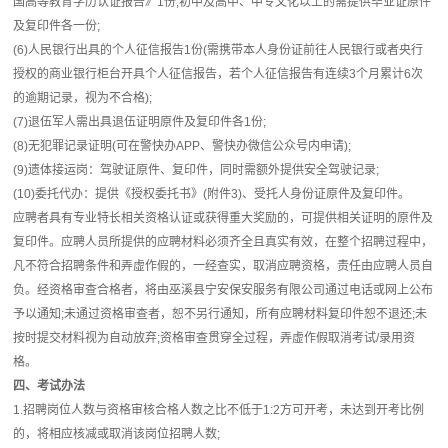
国高等教育学历认证报告》1份;初中及高中、中专文化以上的需提供毕业证原件
及复印件各一份;
(6)人民银行出具的个人征信报告1份(需携带本人身份证前往人民银行或者央行
授权的商业银行柜台开具个人征信报告，若个人征信报告有连续3个月累计6次
的逾期记录，视为不合格);
(7)退伍军人需出具退伍证明原件及复印件各1份;
(8)无犯罪记录证明(可在警快办APP、警快办微信公众号内申请);
(9)遗体接运岗：驾驶证原件、复印件，同时需额外提供安全驾驶记录;
(10)委托代办：提供《授权委托书》(附件3)、受托人身份证原件及复印件。
应聘者具有专业特长相关资格认证或获得重大奖励的，可提供相关证明的原件及
复印件。应聘人员所提供的应聘材料必须齐全且真实有效，在整个招聘过程中，
凡不符合招聘条件和弄虚作假的，一经查实，取消应聘资格，责任由应聘人员自
负。经资格审查合格者，将由巫溪县宁安保安服务有限公司通过电话或网上公布
予以通知;未通过资格审查者，恕不另行通知，所有应聘材料复印件恕不退还;未
按时提交材料视为自动放弃;资格审查贯穿全过程，弄虚作假取消考试/录用资
格。
四、考试办法
1.招聘岗位人数与资格审核合格人数之比不低于1:2方可开考，未达到开考比例
的，将相应核减或取消该岗位招聘人数;