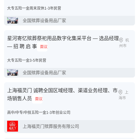
大专
五险一金
周末双休
1-3年
民营
全国殡葬设备用品厂家
星河寄忆殡葬祭祀用品数字化集采平台 — 选品经理
杭
— 招 聘 启 事
州市
面议
大专
五险一金
3-5年
民营
全国殡葬设备用品厂家
上海福灵门 诚聘全国区域经理、渠道业务经理、市
上
场销售人员
海市
面议
高中/中专/中技
五险一金
1-3年
创业公司
上海福灵门殡葬服务有限公司