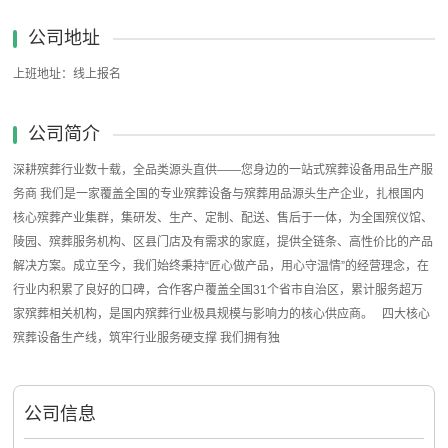
公司地址
上班地址：线上报名
公司简介
深耕殡葬行业数十载，全品类源头直供——您身边的一站式殡葬设备用品生产服
务商 我们是一家覆盖全国的专业殡葬设备与殡葬用品源头生产企业，扎根国内
核心殡葬产业集群，集研发、生产、定制、配送、售后于一体，为全国殡仪馆、
陵园、殡葬服务机构、区县门店及有需求的家庭，提供全链条、高性价比的产品
解决方案。成立至今，我们始终秉持“匠心做产品，用心守温情”的经营理念，在
行业内积累了良好的口碑，合作客户覆盖全国31个省市自治区，累计服务超万
家殡葬相关机构，是国内殡葬行业极具规模与影响力的核心供应商。 四大核心
殡葬设备生产线，筑牢行业服务硬支撑 我们拥有独
公司信息