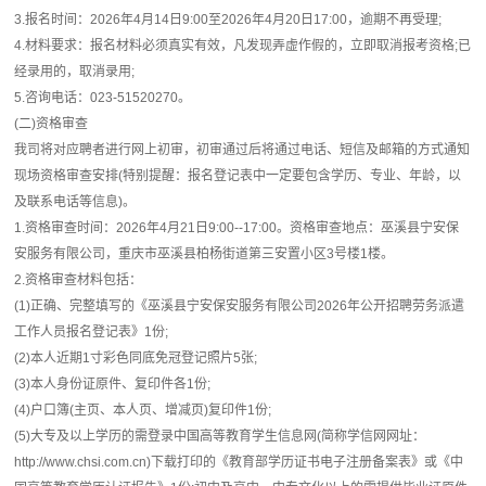
3.报名时间：2026年4月14日9:00至2026年4月20日17:00，逾期不再受理;
4.材料要求：报名材料必须真实有效，凡发现弄虚作假的，立即取消报考资格;已
经录用的，取消录用;
5.咨询电话：023-51520270。
(二)资格审查
我司将对应聘者进行网上初审，初审通过后将通过电话、短信及邮箱的方式通知
现场资格审查安排(特别提醒：报名登记表中一定要包含学历、专业、年龄，以
及联系电话等信息)。
1.资格审查时间：2026年4月21日9:00--17:00。资格审查地点：巫溪县宁安保
安服务有限公司，重庆市巫溪县柏杨街道第三安置小区3号楼1楼。
2.资格审查材料包括：
(1)正确、完整填写的《巫溪县宁安保安服务有限公司2026年公开招聘劳务派遣
工作人员报名登记表》1份;
(2)本人近期1寸彩色同底免冠登记照片5张;
(3)本人身份证原件、复印件各1份;
(4)户口簿(主页、本人页、增减页)复印件1份;
(5)大专及以上学历的需登录中国高等教育学生信息网(简称学信网网址：
http://www.chsi.com.cn)下载打印的《教育部学历证书电子注册备案表》或《中