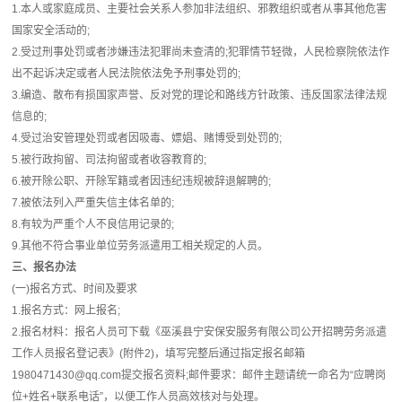
1.本人或家庭成员、主要社会关系人参加非法组织、邪教组织或者从事其他危害
国家安全活动的;
2.受过刑事处罚或者涉嫌违法犯罪尚未查清的;犯罪情节轻微，人民检察院依法作
出不起诉决定或者人民法院依法免予刑事处罚的;
3.编造、散布有损国家声誉、反对党的理论和路线方针政策、违反国家法律法规
信息的;
4.受过治安管理处罚或者因吸毒、嫖娼、赌博受到处罚的;
5.被行政拘留、司法拘留或者收容教育的;
6.被开除公职、开除军籍或者因违纪违规被辞退解聘的;
7.被依法列入严重失信主体名单的;
8.有较为严重个人不良信用记录的;
9.其他不符合事业单位劳务派遣用工相关规定的人员。
三、报名办法
(一)报名方式、时间及要求
1.报名方式：网上报名;
2.报名材料：报名人员可下载《巫溪县宁安保安服务有限公司公开招聘劳务派遣
工作人员报名登记表》(附件2)，填写完整后通过指定报名邮箱
1980471430@qq.com提交报名资料;邮件要求：邮件主题请统一命名为“应聘岗
位+姓名+联系电话”，以便工作人员高效核对与处理。