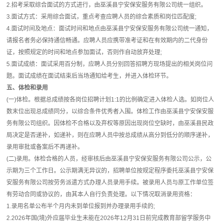
2.招考采取综合面试的方式进行，由巫溪县宁安保安服务有限公司统一组织。
3.面试方式：采用综合面试，重点考查应聘人员的综合素质和岗位匹配度;
4.面试时间及地点：面试时间和地点由巫溪县宁安保安服务有限公司统一通知，
请报名者务必保持通信畅通。应聘人员应携带准考证和在有效期内的二代身份
证，按照规定的时间和地点参加面试，否则作自动放弃处理;
5.面试成绩：面试采用百分制，应聘人员分别回答招聘方现场提出的相关岗位问
题。面试成绩在面试结束后当场通知给考生，并进入体检环节。
五、体检和录用
(一)体检。根据总成绩按各岗位招聘计划1:1的比例确定进入体检人选。如岗位人
数末位出现总成绩同分，以综合条件优秀者入围。体检工作由巫溪县宁安保安服
务有限公司组织。因体检不合格以及弃权等原因出现岗位空缺时，由巫溪县民政
局决定是否递补，如递补，则在应聘人员中按总成绩从高分到低分的顺序递补，
录用审批或备案后不再递补。
(二)录用。体检合格的人员，经审核后由巫溪县宁安保安服务有限公司公示，公
示期为三个工作日。公示期满无异议的，招聘单位按规定程序委托巫溪县宁安保
安服务有限公司按劳务派遣方式办理人员录用手续。被录用人员与原工作单位签
有劳动合同或协议的，由其本人自行负责处理。以下情况取消录用资格：
1.录用名单公布半个月内未到单位报到并办理录用手续的;
2.2026年国(境)外应届毕业生未能在2026年12月31日前完成教育部留学服务中