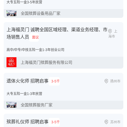
大专
五险一金
3-5年
民营
全国殡葬设备用品厂家
上海福灵门 诚聘全国区域经理、渠道业务经理、市
上
场销售人员
海市
面议
高中/中专/中技
五险一金
1-3年
创业公司
上海福灵门殡葬服务有限公司
遗体火化师 招聘启事
3-5千
扬州市
大专
五险一金
1-3年
民营
全国殡葬服务厂家
殡葬礼仪师 招聘启事
3-5千
苏州市