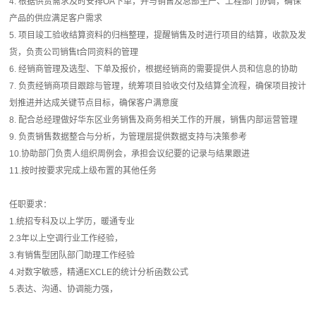
4. 根据供货需求及时安排OA下单，并与销售及总部生产、工程部门协调，确保
产品的供应满足客户需求
5. 项目竣工验收结算资料的归档整理，提醒销售及时进行项目的结算，收款及发
货，负责公司销售t合同资料的管理
6. 经销商管理及选型、下单及报价，根据经销商的需要提供人员和信息的协助
7. 负责经销商项目跟踪与管理，统筹项目验收交付及结算全流程，确保项目按计
划推进并达成关键节点目标，确保客户满意度
8. 配合总经理做好华东区业务销售及商务相关工作的开展，销售内部运营管理
9. 负责销售数据整合与分析，为管理层提供数据支持与决策参考
10.协助部门负责人组织周例会，承担会议纪要的记录与结果跟进
11.按时按要求完成上级布置的其他任务
任职要求：
1.统招专科及以上学历，暖通专业
2.3年以上空调行业工作经验，
3.有销售型团队部门助理工作经验
4.对数字敏感，精通EXCLE的统计分析函数公式
5.表达、沟通、协调能力强，