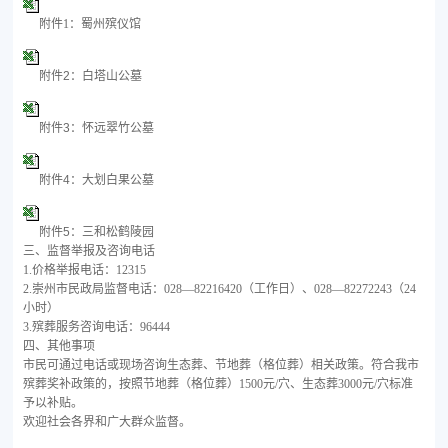
附件1：蜀州殡仪馆
附件2：白塔山公墓
附件3：怀远翠竹公墓
附件4：大划白果公墓
附件5：三和松鹤陵园
三、监督举报及咨询电话
1.价格举报电话：12315
2.崇州市民政局监督电话：028—82216420（工作日）、028—82272243（24
小时）
3.殡葬服务咨询电话：96444
四、其他事项
市民可通过电话或现场咨询生态葬、节地葬（格位葬）相关政策。符合我市
殡葬奖补政策的，按照节地葬（格位葬）
1500元/穴、生态葬3000元/穴标准
予以补贴。
欢迎社会各界和广大群众监督。