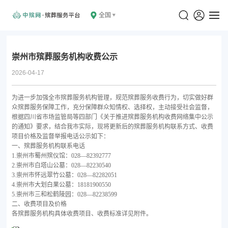
全国
崇州市殡葬服务机构收费公示
2026-04-17
为进一步加强全市殡葬服务机构管理，规范殡葬服务收费行为，切实做好群
众殡葬服务保障工作，充分保障群众知情权、选择权，主动接受社会监督，
根据四川省市场监管局等四部门《关于推进殡葬服务机构收费网络集中公示
的通知》要求，结合我市实际，现将更新后的殡葬服务机构联系方式、收费
项目价格及监督举报电话公示如下：
一、殡葬服务机构联系电话
1.崇州市蜀州殡仪馆：028—82392777
2.崇州市白塔山公墓：028—82230540
3.崇州市怀远翠竹公墓：028—82282051
4.崇州市大划白果公墓：18181900550
5.崇州市三和松鹤陵园：028—82238599
二、收费项目及价格
各殡葬服务机构具体收费项目、收费标准详见附件。