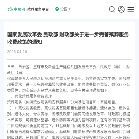
全国
国家发展改革委 民政部 财政部关于进一步完善殡葬服务
收费政策的通知
2026-04-16
各省、自治区、直辖市及新疆生产建设兵团发展改革委、民政厅（局）、财
政厅（局）：
殡葬是关系人民群众切身利益的重大民生事业。为贯彻落实党中央、国务院
部署要求，进一步完善殡葬服务收费政策，加强收费协同监管，强化行业公
益属性，切实减轻人民群众丧葬负担，现将有关事项通知如下。
一、强化殡葬服务收费管理
殡葬服务（包括殡仪服务和安葬服务）分为基础项目和非基础项目。
（一）殡仪服务收费。殡仪服务基础项目包括遗体接运、遗体存放、遗体告
别、遗体火化、骨灰寄存，省级民政部门会同同级发展改革、财政部门根据
本省实际，可将遗体整容、遗体防腐等增加为基础项目。在有效保障基础项
目供给规模和质量的前提下，非基础项目由地级及以上地方人民政府民政部
门根据当地群众需求合理确定。基础项目收费标准由省级发展改革部门会同
同级财政、民政部门制定，或者经省级人民政府授权由地级及以上人民政府