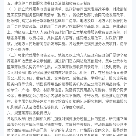
五、建立健全殡葬服务收费目录清单和收费公示制度
（一）建立殡葬服务收费目录清单。民政部会同国家发展改革委、财政部制
定国家殡葬服务基础项目清单（附后）。省级民政部门会同同级发展改革、
财政部门确定本省份殡葬服务基础项目清单。地级及以上地方人民政府民政
部门会同发展改革、财政部门合理确定殡葬服务非基础项目清单。在此基础
上，地级及以上地方人民政府民政部门建立本地殡葬服务收费目录清单，列
明服务项目、收费标准、具体服务内容等，经同级发展改革、财政部门审
核，报地方人民政府同意后发布实施。各地要严控殡葬服务收费项目，清单
之外不得收费。
（二）强化殡葬服务收费公示。地级及以上地方人民政府民政部门要健全殡
葬服务和收费集中公示制度，通过部门官方网站及其他载体，集中公示本地
区殡葬服务机构名单和性质，以及殡葬服务收费目录清单，并及时更新。要
会同相关部门指导殡葬服务机构做好收费公示相关工作，在经营场所显著位
置公示服务项目、收费标准、文件依据、减免政策、举报电话、服务流程和
服务内容等信息，销售丧葬用品的殡葬服务机构还应公示丧葬用品价格、计
价单位、产地、等级、材质等信息，鼓励将丧葬用品的采购价、销售价同步
公示；未按规定公示或公示内容与政策不符的，不得收费。积极推动医疗机
构、养老服务机构等建立与殡仪馆直接对接的闭环服务机制，提供殡葬服务
机构联系方式及收费标准等信息，方便群众联系。
六、规范殡葬服务收费行为
各地民政部门要会同相关部门加强对殡葬服务经营主体的监管，研究建立殡
葬服务经营主体运营情况抽查检查、年度报告等制度，推动殡葬服务经营主
体全面使用民政等部门统一制定的制式合同，严格履行合同义务。指导殡葬