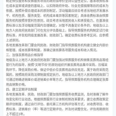
制定殡仪服务和安葬服务项目的政府指导价坚持公益性定位，基准收费标准
在成本监审或调查的基础上，以扣除政府补助、社会无偿捐赠等后的成本为
依据，按照补偿合理成本的原则制定，浮动幅度应综合考虑当地经济发展水
平、机构性质、服务类型、机构成本差异等因素制定；具体收费标准由殡葬
服务机构按照非营利性原则，综合考虑当地居民收入和承受能力，在基准收
费标准以及浮动幅度范围内合理确定。对暂不具备定价条件的，地级及以上
地方人民政府民政部门可在充分评估基础上，指导殡葬服务机构制定试行收
费标准，并告知同级发展改革、财政部门。确定收费标准参考区间，应参照
上述原则。
各地发展改革部门要会同民政、财政部门指导殡葬服务机构建立健全内部价
格管理、成本核算等制度，准确记录核算各项服务成本和收入情况。
三、加强丧葬用品价格指导
地级及以上地方人民政府民政部门要加强对殡葬服务机构销售丧葬用品等经
营行为的指导，按照“文明节俭”的原则组织开展丧葬用品集中采购，压缩采
购环节，降低采购价格，保证中低价位丧葬用品供应充足。属于政府采购范
围的，按照政府采购法律制度规定执行。地级及以上地方人民政府民政部门
可通过明确进销差价或进销差价率等方式，指导殡葬服务机构合理确定丧葬
用品销售价格。
四、建立定期评估制度
各地发展改革、民政、财政部门要加强殡葬服务收费监测，及时准确了解市
场变化和行业动态。根据殡葬服务行业体制机制改革要求，建立收费政策定
期评估制度，通过自行评估、委托第三方机构评估等方式，对收费项目、收
费标准、进销差价（率）等进行定期评估，并及时调整优化，评估周期原则
上不超过3年。