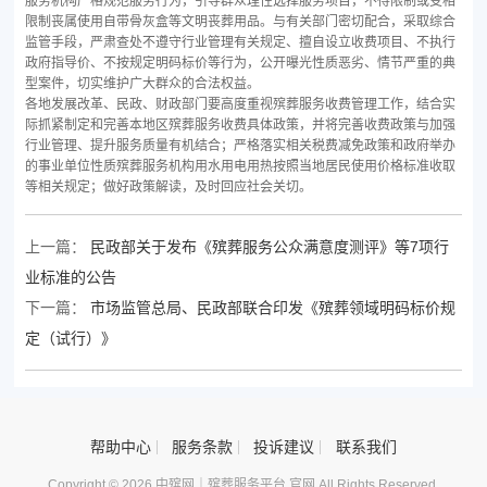
服务机构严格规范服务行为，引导群众理性选择服务项目，不得限制或变相
限制丧属使用自带骨灰盒等文明丧葬用品。与有关部门密切配合，采取综合
监管手段，严肃查处不遵守行业管理有关规定、擅自设立收费项目、不执行
政府指导价、不按规定明码标价等行为，公开曝光性质恶劣、情节严重的典
型案件，切实维护广大群众的合法权益。
各地发展改革、民政、财政部门要高度重视殡葬服务收费管理工作，结合实
际抓紧制定和完善本地区殡葬服务收费具体政策，并将完善收费政策与加强
行业管理、提升服务质量有机结合；严格落实相关税费减免政策和政府举办
的事业单位性质殡葬服务机构用水用电用热按照当地居民使用价格标准收取
等相关规定；做好政策解读，及时回应社会关切。
上一篇：
民政部关于发布《殡葬服务公众满意度测评》等7项行
业标准的公告
下一篇：
市场监管总局、民政部联合印发《殡葬领域明码标价规
定（试行）》
帮助中心
服务条款
投诉建议
联系我们
Copyright © 2026 中殡网｜殡葬服务平台 官网 All Rights Reserved.