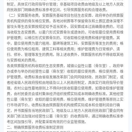
制定，具体实行政府指导价管理；非基础项目收费由地级及以上地方人民政
府民政部门明确收费标准参考区间，引导殡葬服务机构合理收费。
（二）安葬服务收费。安葬服务基础项目包括生态安葬、政府举办的殡葬服
务机构提供的骨灰格位安葬。各地对树葬等不保留骨灰和土葬区遗体深埋不
留坟头等生态安葬按规定给予适当奖补，因安葬成本过高确需收费的，可适
当收取生态安葬费。以墓穴形式安葬骨灰或遗体的，可收取墓位使用费和维
护管理费；以格位形式安葬骨灰的，可收取格位使用费和维护管理费。其
中，墓位使用费为墓穴租用、墓碑等建筑工料、安葬服务等发生的费用；格
位使用费为格位租用、建筑工料等相关费用；维护管理费为日常维护、清
扫、修补、管理等发生的费用。除上述收费外，殡葬服务机构不得收取其他
与安葬相关的费用。
各类殡葬服务机构收取的生态安葬费，城镇公益性公墓（骨灰堂）、政府举
办或参与举办的经营性公墓（骨灰堂）收取的墓位使用费、格位使用费、维
护管理费，收费标准由省级发展改革部门会同同级财政、民政部门制定，或
者经省级人民政府授权由地级及以上人民政府制定，具体实行政府指导价管
理。农村公益性墓地原则上不得向村民收取墓位使用费，如需收取维护管理
费，由村民委员会或村集体经济组织按照实际成本明确收费标准。其他经营
性公墓（骨灰堂）收取的墓位使用费、格位使用费、维护管理费等原则上实
行市场调节价，收费标准由殡葬服务机构按照实际成本和合理利润自行确
定，并书面报告当地民政部门。地级及以上地方人民政府民政部门要会同有
关部门依法加强对经营性公墓（骨灰堂）的收费指导，通过明确收费标准参
考区间加强引导，并配套采取有效的行业监管措施。
二、明确殡葬服务收费标准制定原则