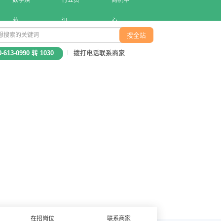
数字殡
行业资
商机中
葬
讯
心
0-613-0990 转 1030
拨打电话联系商家
在招岗位
联系商家