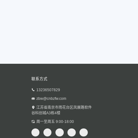
联系方式
13236507829
zbw@cnbzfw.com
江苏省南京市雨花台区凤展路软件
谷科创城A3栋4楼
周一至周五 9:00-18:00