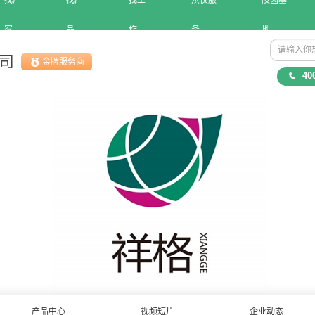
找厂
找产
找工
殡仪服
陵园墓
家
品
作
务
地
司
金牌服务商
40
产品中心
视频短片
企业动态