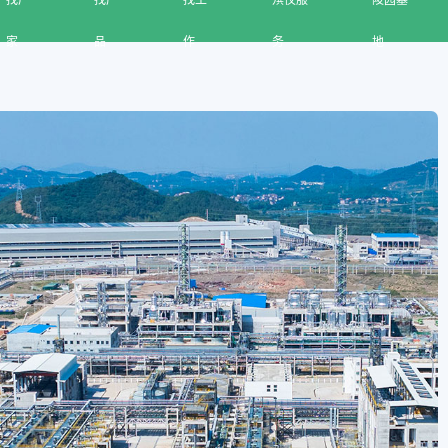
找厂
找产
找工
殡仪服
陵园墓
家
品
作
务
地