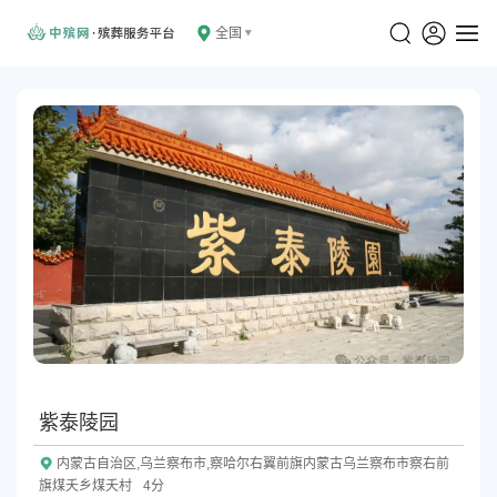
全国
紫泰陵园
内蒙古自治区,乌兰察布市,察哈尔右翼前旗内蒙古乌兰察布市察右前
旗煤夭乡煤夭村
4分