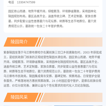
电话
13304747599
园区依山而建、地势平缓开阔，绿植繁茂、环境静谧雅致，采用园林化
陵园规划布局。墓区品类齐全，涵盖传统立碑、艺术定制墓、家族合葬
墓，同步配套公益性普惠墓穴与花坛葬、树葬等生态节地葬位，墓穴资
费规范公示，墓款统一包含二十年管护费用。
陵园简介
紫泰陵园坐落于乌兰察布察哈尔右翼前旗三岔口乡前唐脑包村，2003 年获批成
立，是经民政部门核准的正规经营性陵园水滴信用。园区依山而建、地势平缓
开阔，绿植繁茂、环境静谧雅致，采用园林化陵园规划布局。墓区品类齐全，
涵盖传统立碑、艺术定制墓、家族合葬墓，同步配套公益性普惠墓穴与花坛
葬、树葬等生态节地葬位，墓穴资费规范公示，墓款统一包含二十年管护费用
乌兰察布市民政局。陵园集成骨灰安葬、墓碑定制、殡葬用品、日常管护全链
条服务，严格落地地方惠民殡葬政策，24 小时园区值守管护，是察右前旗合规
运营、价位分层完善、兼顾公益与个性化需求的现代化人文纪念陵园。
陵园风采