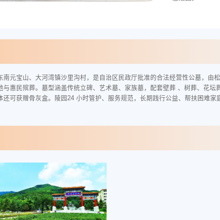
南元宝山、大河湾镇沙里沟村，是自治区民政厅批准的合法经营性公墓，由松鹤生态
惠民殡葬。墓型涵盖传统立碑、艺术墓、家族墓，配套壁葬 、树葬、花坛葬等生态
体还可获赠骨灰盒。陵园24 小时管护、服务规范，长期践行公益、帮扶困难家