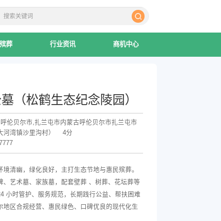
殡葬
行业资讯
商机中心
公墓（松鹤生态纪念陵园）
,呼伦贝尔市,扎兰屯市内蒙古呼伦贝尔市扎兰屯市
大河湾镇沙里沟村）
4分
7777
环境清幽，绿化良好，主打生态节地与惠民殡葬。
碑、艺术墓、家族墓，配套壁葬 、树葬、花坛葬等
24 小时管护、服务规范，长期践行公益、帮扶困难
尔地区合规经营、惠民绿色、口碑优良的现代化生