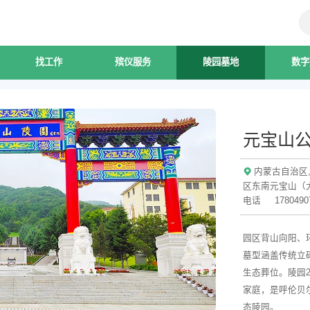
找工作
殡仪服务
陵园墓地
数字
元宝山
内蒙古自治区
区东南元宝山（
电话
1780490
园区背山向阳、
墓型涵盖传统立
生态葬位。陵园
家庭，是呼伦贝
态陵园。