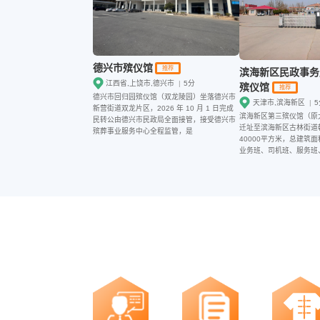
德兴市殡仪馆
推荐
滨海新区民政事务
江西省,上饶市,德兴市
|
5分
殡仪馆
推荐
德兴市回归园殡仪馆（双龙陵园）坐落德兴市
天津市,滨海新区
|
5
新营街道双龙片区，2026 年 10 月 1 日完成
滨海新区第三殡仪馆（原大
民转公由德兴市民政局全面接管，接受德兴市
迁址至滨海新区古林街道
殡葬事业服务中心全程监管，是
40000平方米，总建筑面
业务班、司机班、服务班