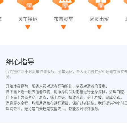
4
5
6
衣
灵车接运
布置灵堂
起灵出殡
细心指导
我们提供24小时灵车咨询服务，全年无休，亲人无论是在家中还是在医院
务。
开始净身穿前，服务人员对逝者行鞠躬礼，以表对逝者的尊重。
自下而上逐一脱去逝者衣物，用净身用品对逝者进行全身擦拭，清理口腔
自下而上为逝者穿上寿衣，铺上寿褥，摆放首饰、盖上寿被，完成穿衣。
净身穿衣全程，均需用遮盖布进行遮挡，保护逝者隐私。我们提供24小时
医院去世，无论是白天还是夜里去世，都能及时得到服务。