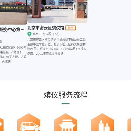
北京市密云区殡仪馆
推荐
服务中心第三
北京市,密云区
|
5分
北京市密云区殡仪馆是区民政局下属公益二类
分
差额事业单位，位于北京市密云区西大桥园林
港殡仪馆）2000年
路21号，始建于1971年，1972年4月1日投入
朝霞道，占地面积
使用，2001年完成原址改建，
积3960平方米。内设
、火化班
殡仪服务流程